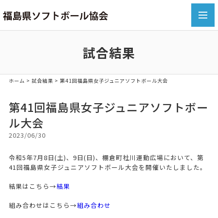
toggl
navig
試合結果
ホーム
>
試合結果
> 第41回福島県女子ジュニアソフトボール大会
第41回福島県女子ジュニアソフトボー
ル大会
2023/06/30
令和5年7月8日(土)、9日(日)、棚倉町社川運動広場において、第
41回福島県女子ジュニアソフトボール大会を開催いたしました。
結果はこちら→
結果
組み合わせはこちら→
組み合わせ